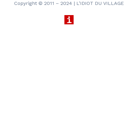
h
Copyright © 2011 – 2024 | L’IDIOT DU VILLAGE
e
r
c
h
e
r