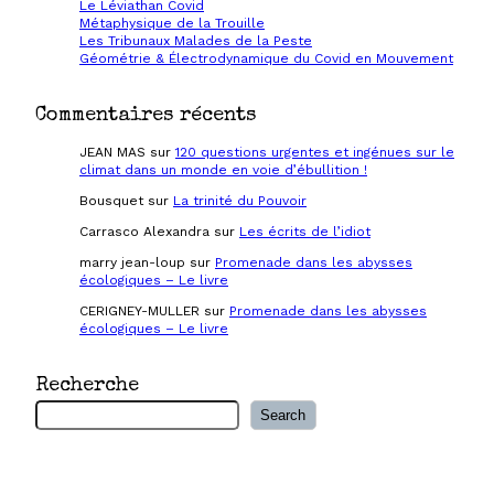
Le Léviathan Covid
Métaphysique de la Trouille
Les Tribunaux Malades de la Peste
Géométrie & Électrodynamique du Covid en Mouvement
Commentaires récents
JEAN MAS
sur
120 questions urgentes et ingénues sur le
climat dans un monde en voie d’ébullition !
Bousquet
sur
La trinité du Pouvoir
Carrasco Alexandra
sur
Les écrits de l’idiot
marry jean-loup
sur
Promenade dans les abysses
écologiques – Le livre
CERIGNEY-MULLER
sur
Promenade dans les abysses
écologiques – Le livre
Recherche
R
Search
e
c