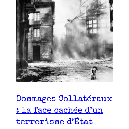
Dommages Collatéraux
: la face cachée d’un
terrorisme d’État