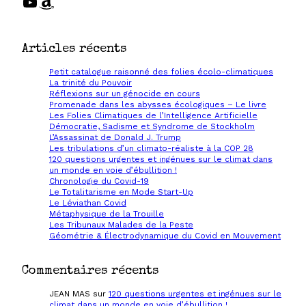
YouTube
Amazon
Articles récents
Petit catalogue raisonné des folies écolo-climatiques
La trinité du Pouvoir
Réflexions sur un génocide en cours
Promenade dans les abysses écologiques – Le livre
Les Folies Climatiques de l’Intelligence Artificielle
Démocratie, Sadisme et Syndrome de Stockholm
L’Assassinat de Donald J. Trump
Les tribulations d’un climato-réaliste à la COP 28
120 questions urgentes et ingénues sur le climat dans
un monde en voie d’ébullition !
Chronologie du Covid-19
Le Totalitarisme en Mode Start-Up
Le Léviathan Covid
Métaphysique de la Trouille
Les Tribunaux Malades de la Peste
Géométrie & Électrodynamique du Covid en Mouvement
Commentaires récents
JEAN MAS
sur
120 questions urgentes et ingénues sur le
climat dans un monde en voie d’ébullition !