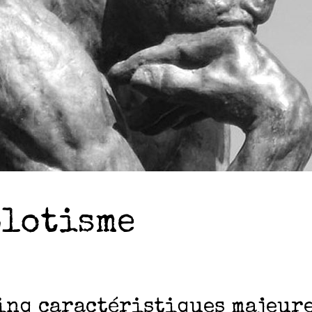
plotisme
inq caractéristiques majeure