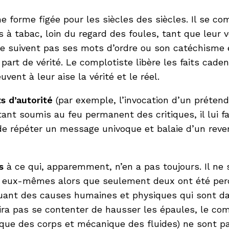
ne forme figée pour les siècles des siècles. Il se 
s à tabac, loin du regard des foules, tant que leur
i ne suivent pas ses mots d’ordre ou son catéchisme
r part de vérité. Le complotiste libère les faits ca
uvent à leur aise la vérité et le réel.
s d’autorité
(par exemple, l’invocation d’un prétend
ant soumis au feu permanent des critiques, il lui 
 de répéter un message univoque et balaie d’un rev
s
à ce qui, apparemment, n’en a pas toujours. Il ne s
ur eux-mêmes alors que seulement deux ont été perc
t des causes humaines et physiques qui sont dans 
nira pas se contenter de hausser les épaules, le co
ique des corps et mécanique des fluides) ne sont pa