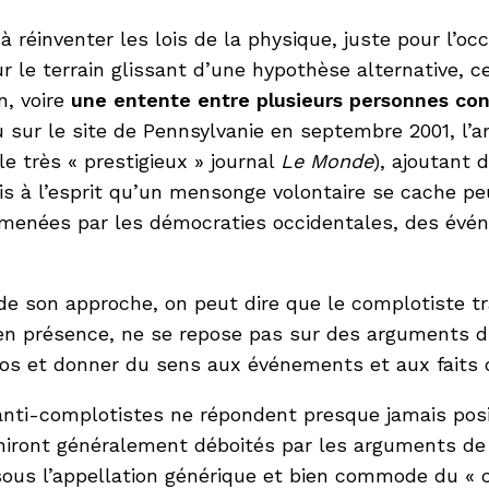
à réinventer les lois de la physique, juste pour l’oc
 sur le terrain glissant d’une hypothèse alternative, 
n, voire
une entente entre plusieurs personnes con
 sur le site de Pennsylvanie en septembre 2001, l’an
le très « prestigieux » journal
Le Monde
), ajoutant 
ais à l’esprit qu’un mensonge volontaire se cache pe
res menées par les démocraties occidentales, des é
 son approche, on peut dire que le complotiste trav
en présence, ne se repose pas sur des arguments d’
pos et donner du sens aux événements et aux faits q
 anti-complotistes ne répondent presque jamais posi
finiront généralement déboités par les arguments de 
s sous l’appellation générique et bien commode du « 