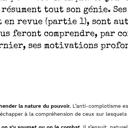
 résument tout son génie. Ses
 en revue (partie 1), sont au
us feront comprendre, par co
rnier, ses motivations profon
ender la nature du pouvoir.
L’anti-complotisme es
d’échapper à la compréhension de ceux sur lesquels 
: on s’y soumet ou on le combat.
Il s’ensuit, natur