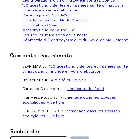
Les tribulations d’un climato-réaliste à la COP 28
120 questions urgentes et ingénues sur le climat dans
un monde en voie d’ébullition !
Chronologie du Covid-19
Le Totalitarisme en Mode Start-Up
Le Léviathan Covid
Métaphysique de la Trouille
Les Tribunaux Malades de la Peste
Géométrie & Électrodynamique du Covid en Mouvement
Commentaires récents
JEAN MAS
sur
120 questions urgentes et ingénues sur le
climat dans un monde en voie d’ébullition !
Bousquet
sur
La trinité du Pouvoir
Carrasco Alexandra
sur
Les écrits de l’idiot
marry jean-loup
sur
Promenade dans les abysses
écologiques – Le livre
CERIGNEY-MULLER
sur
Promenade dans les abysses
écologiques – Le livre
Recherche