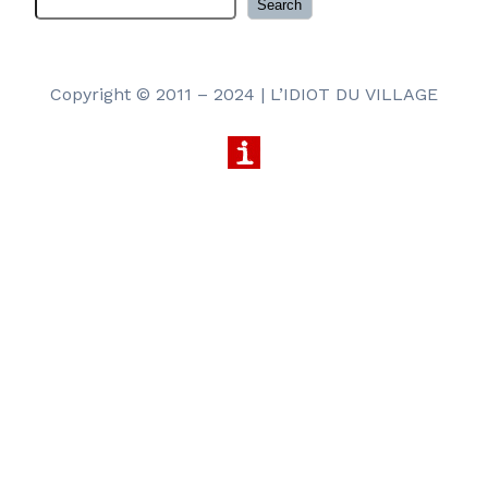
R
Search
e
c
h
Copyright © 2011 – 2024 | L’IDIOT DU VILLAGE
e
r
c
h
e
r