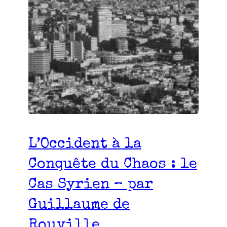
L’Occident à la
Conquête du Chaos : le
Cas Syrien – par
Guillaume de
Rouville